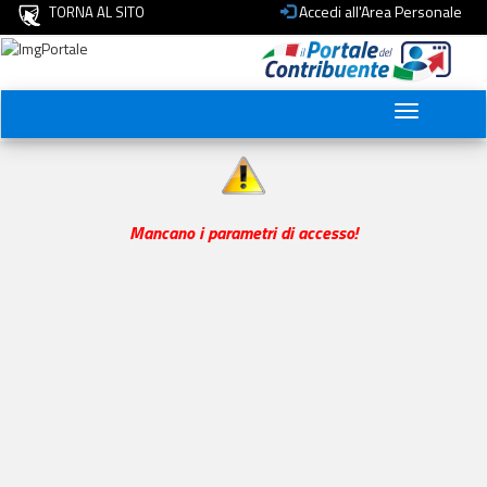
Accedi all'Area Personale
TORNA AL SITO
Toggle
navigation
Mancano i parametri di accesso!